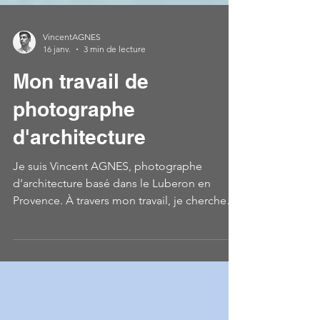
VincentAGNES
16 janv.
3 min de lecture
Mon travail de
photographe
d'architecture
Je suis Vincent AGNES, photographe
d’architecture basé dans le Luberon en
Provence. À travers mon travail, je cherche
(j'essaie de) à comprendre et retranscrire
l’intention des architectes : le volume, la
ligne, la lumière et la relation du bâtiment à
son environnement. Mon approche mêle
regard artistique et exigence documentaire,