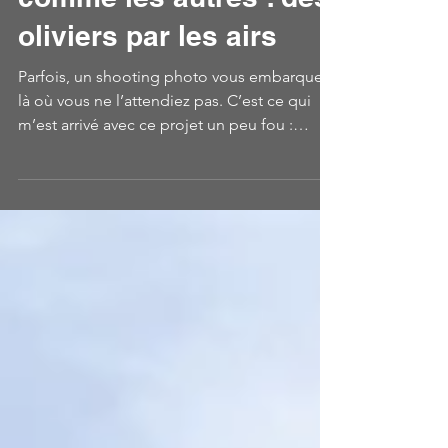
23 juin 2025
2 min de lecture
Une livraison pas
comme les autres : des
oliviers par les airs
Parfois, un shooting photo vous embarque
là où vous ne l’attendiez pas. C’est ce qui
m’est arrivé avec ce projet un peu fou :
photographier la livraison de quatre oliviers
centenaires… par hélicoptère ! Entre
contraintes techniques et timing serré, retour
sur une expérience photographique insolite
en Provence.