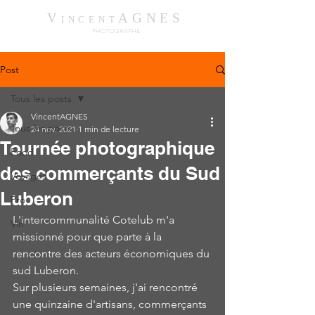
V
AGNES
INCENT
PHOTOGRAPHE
Post
Tous les posts
VincentAGNES
Tous les posts
24 nov. 2021
1 min de lecture
Tournée photographique
Food
des commerçants du Sud
Voyages
Luberon
Pro
L'intercommunalité Cotelub m'a 
Vin
missionné pour que parte à la 
rencontre des acteurs économiques du 
sud Luberon.
Sur plusieurs semaines, j'ai rencontré 
une quinzaine d'artisans, commerçants 