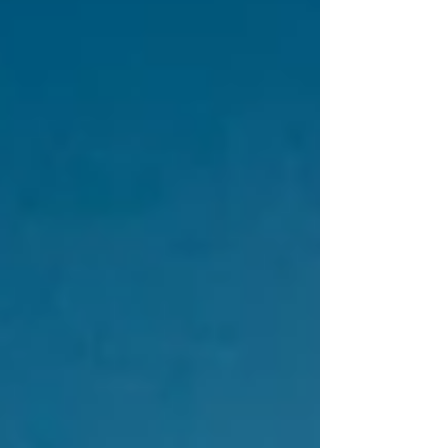
été accueilli par Christian (surnommé "Titi"),
qui a généreusement étanché ma curiosité
(et ma soif !) sur les spécificités du terroir
corse du côté d'Aléria. En tant que
photographe