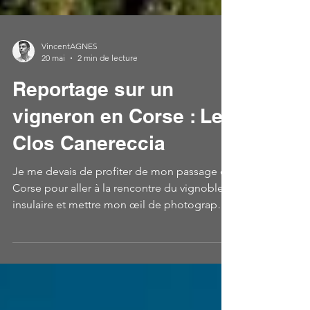
VincentAGNES
20 mai
2 min de lecture
Reportage sur un
vigneron en Corse : Le
Clos Canereccia
Je me devais de profiter de mon passage en
Corse pour aller à la rencontre du vignoble
insulaire et mettre mon œil de photographe
au service d'un domaine passionnant. Mon
choix s'est naturellement porté sur le Clos
Canereccia, attiré par son approche
singulière et la vision de son vigneron. J'ai