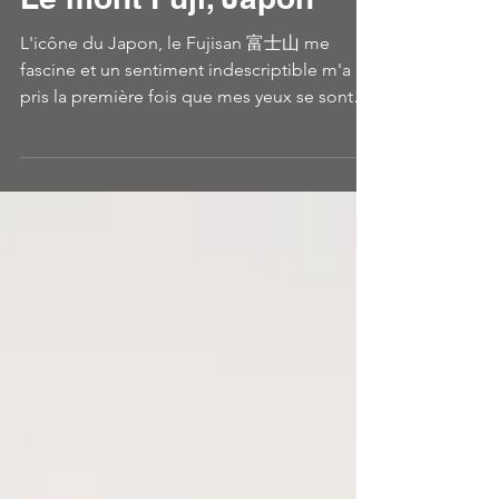
VincentAGNES
11 janv. 2019
1 min de lecture
Le mont Fuji, Japon
L'icône du Japon, le Fujisan 富士山 me
fascine et un sentiment indescriptible m'a
pris la première fois que mes yeux se sont
posés sur lui....