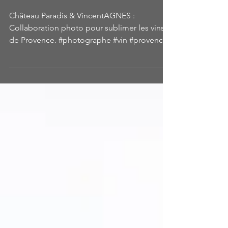
domaine viticole de
Provence
Château Paradis & VincentAGNES :
Collaboration photo pour sublimer les vins
de Provence. #photographe #vin #provence